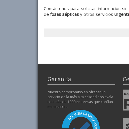
Contáctenos para solicitar información s
de
fosas sépticas
y otros servicios
urgent
Garantía
Ce
Nuestro compromiso en ofrecer un
servicio de la más alta calidad nos avala
con más de 1000 empresas que confían
en nosotros.