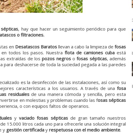
 sépticas
, hay que hacer un seguimiento periódico para que
 atascos o filtraciones.
istas en
Desatascos Baratos
llevan a cabo la limpieza de
fosas
ón en todos los pasos. Nuestra
flota de camiones cuba
está
uas extraídas de los
pozos negros
o
fosas sépticas
, además
a para deshacerse de toda la suciedad pegada a las paredes
ializado es la desinfección de las instalaciones, así como su
jores características a los usuarios. A través de una
fosa
uas residuales
de una manera cómoda y sencilla, pero esta
nvertirse en molestias y problemas cuando las f
osas sépticas
eriencia, o con equipos faltos de operarios.
duales
y
vaciado
fosas sépticas
de gran tamaño nuestros
e 15.000 litros cada uno para ofrecerle una solución integral
e y
gestión certificada
y
respetuosa con el medio ambiente
.